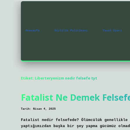
Anasayfa
Gizlilik Politikası
Yasal Uyarı
Etiket:
Liberteryenizm nedir felsefe tyt
Fatalist Ne Demek Felsef
Tarih: Nisan 4, 2025
Fatalist nedir felsefede? Ölümcülük genellikle 
yaptığımızdan başka bir şey yapma gücümüz olmad