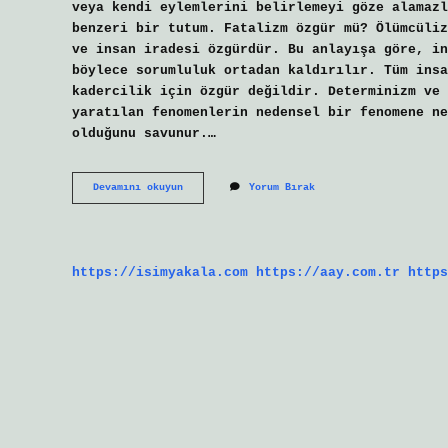
veya kendi eylemlerini belirlemeyi göze alamazl
benzeri bir tutum. Fatalizm özgür mü? Ölümcüliz
ve insan iradesi özgürdür. Bu anlayışa göre, in
böylece sorumluluk ortadan kaldırılır. Tüm insa
kadercilik için özgür değildir. Determinizm ve 
yaratılan fenomenlerin nedensel bir fenomene ne
olduğunu savunur.…
Fatalist
Devamını okuyun
Yorum Bırak
Ne
Demek
Felsefe
https://isimyakala.com
https://aay.com.tr
https