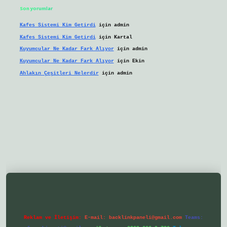
Son yorumlar
Kafes Sistemi Kim Getirdi
için
admin
Kafes Sistemi Kim Getirdi
için
Kartal
Kuyumcular Ne Kadar Fark Alıyor
için
admin
Kuyumcular Ne Kadar Fark Alıyor
için
Ekin
Ahlakın Çeşitleri Nelerdir
için
admin
/ilbetgir.net/
betexper yeni giriş
Reklam ve İletişim:
E-mail:
backlinkpaneli@gmail.com
Teams: