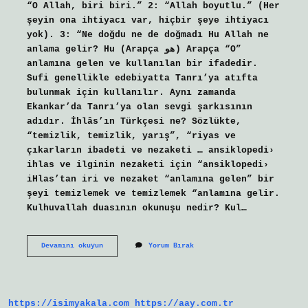
“O Allah, biri biri.” 2: “Allah boyutlu.” (Her
şeyin ona ihtiyacı var, hiçbir şeye ihtiyacı
yok). 3: “Ne doğdu ne de doğmadı Hu Allah ne
anlama gelir? Hu (Arapça هو) Arapça “O”
anlamına gelen ve kullanılan bir ifadedir.
Sufi genellikle edebiyatta Tanrı’ya atıfta
bulunmak için kullanılır. Aynı zamanda
Ekankar’da Tanrı’ya olan sevgi şarkısının
adıdır. İhlâs’ın Türkçesi ne? Sözlükte,
“temizlik, temizlik, yarış”, “riyas ve
çıkarların ibadeti ve nezaketi … ansiklopedi›
ihlas ve ilginin nezaketi için “ansiklopedi›
iHlas’tan iri ve nezaket “anlamına gelen” bir
şeyi temizlemek ve temizlemek “anlamına gelir.
Kulhuvallah duasının okunuşu nedir? Kul…
Kul
Devamını okuyun
Yorum Bırak
Hu
Allah
Ne
Demek
https://isimyakala.com
https://aay.com.tr