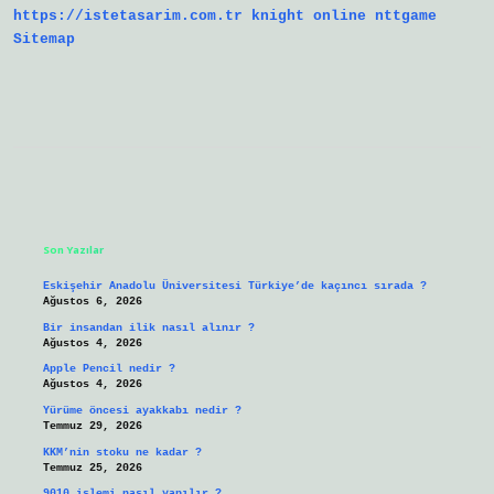
https://istetasarim.com.tr
knight online
nttgame
Sitemap
Sidebar
Son Yazılar
Eskişehir Anadolu Üniversitesi Türkiye’de kaçıncı sırada ?
Ağustos 6, 2026
Bir insandan ilik nasıl alınır ?
Ağustos 4, 2026
Apple Pencil nedir ?
Ağustos 4, 2026
Yürüme öncesi ayakkabı nedir ?
Temmuz 29, 2026
KKM’nin stoku ne kadar ?
Temmuz 25, 2026
9010 işlemi nasıl yapılır ?