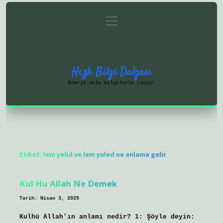
menüyü
Anasayfa
Gizlilik Politikası
aç
Yasal Uyarı
Hakkımızda
Hızlı Bilgi Dalgası
Enerji dolu bilgilerle tanış!
Etiket:
lem yelid ve lem yuled ne anlama gelir
Kul Hu Allah Ne Demek
Tarih: Nisan 3, 2025
Kulhü Allah’ın anlamı nedir? 1: Şöyle deyin: