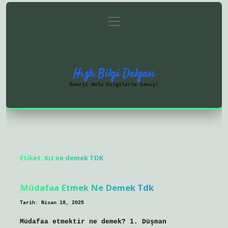
menüyü
Anasayfa
Gizlilik Politikası
aç
Yasal Uyarı
Hakkımızda
Hızlı Bilgi Dalgası
Enerji dolu bilgilerle tanış!
Etiket:
Kız ne demek TDK
Müdafaa Etmek Ne Demek Tdk
Tarih: Nisan 18, 2025
Müdafaa etmektir ne demek? 1. Düşman