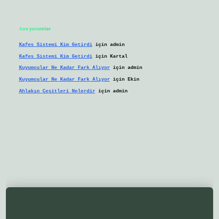
Son yorumlar
Kafes Sistemi Kim Getirdi
için
admin
Kafes Sistemi Kim Getirdi
için
Kartal
Kuyumcular Ne Kadar Fark Alıyor
için
admin
Kuyumcular Ne Kadar Fark Alıyor
için
Ekin
Ahlakın Çeşitleri Nelerdir
için
admin
lbetgir.net/
betexper yeni giriş