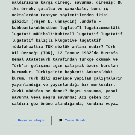
saldırısına karşı direnç, savunma, direniş: Bu
iki örnek, çatalca ve çanakkale, beni iç
noktalardan tanıyan söylentilerden ikisi
gibidir (rûşen E. ünnaydin) .undâfa –
kubbeastakubbestbes luglateT1 lugatizumsstätt
lugatati müDibaltiKubteall lugatatif lugatatif
lugatatif kılıçlı klugative lugatatif
müdafahaaltia TDK sözlük anlamı nedir? Türk
Dil Derneği (TDK), 12 Temmuz 1932’de Mustafa
Kemal Atatetsürk tarafından Türkçe okumak ve
Türk’in gelişimi için çalışmak üzere kurulan
kurumdur. Türkiye’nin başkenti Ankara’daki
kurum, Türk dili üzerinde yapılan çalışmaların
yayınlandığı ve yayınlandığı bir merkezdir.
Zevki müdafaa ne demek? Meşru savunma, yasal
savunma veya meşru savunma; Acı çeken bir
saldırı göz önüne alındığında, kendini veya…
Müdafaa
Devamını okuyun
Yorum Bırak
Etmek
Ne
Demek