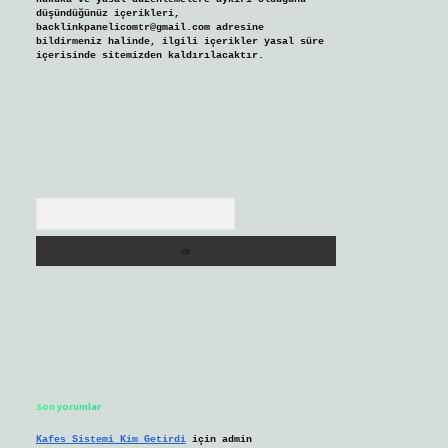
düşündüğünüz içerikleri,
backlinkpanelicomtr@gmail.com
adresine
bildirmeniz halinde, ilgili içerikler yasal süre
içerisinde sitemizden kaldırılacaktır.
Arama
Son yorumlar
Kafes Sistemi Kim Getirdi
için
admin