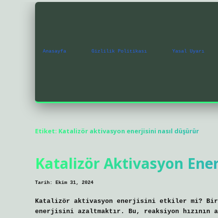
Anasayfa
Gizlilik Politikası
Yasal Uyarı
Etiket:
Katalizör aktivasyon enerjisini nasıl düşürür
Katalizör Aktivasyon Enerj
Tarih: Ekim 31, 2024
Katalizör aktivasyon enerjisini etkiler mi? Bir
enerjisini azaltmaktır. Bu, reaksiyon hızının a