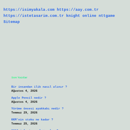
Çok
Hangi
https://isimyakala.com
https://aay.com.tr
Bölgede
https://istetasarim.com.tr
knight online
nttgame
Sitemap
Sidebar
Son Yazılar
Bir insandan ilik nasıl alınır ?
Ağustos 4, 2026
Apple Pencil nedir ?
Ağustos 4, 2026
Yürüme öncesi ayakkabı nedir ?
Temmuz 29, 2026
KKM’nin stoku ne kadar ?
Temmuz 25, 2026