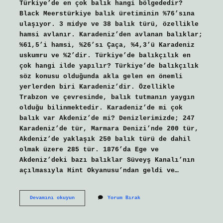
Türkiye’de en çok balık hangi bölgededir?
Black Meerstürkiye balık üretiminin %76’sına
ulaşıyor. 3 midye ve 38 balık türü, özellikle
hamsi avlanır. Karadeniz’den avlanan balıklar;
%61,5’i hamsi, %26’sı Çaça, %4,3’ü Karadeniz
uskumru ve %2’dir. Türkiye’de balıkçılık en
çok hangi ilde yapılır? Türkiye’de balıkçılık
söz konusu olduğunda akla gelen en önemli
yerlerden biri Karadeniz’dir. Özellikle
Trabzon ve çevresinde, balık tutmanın yaygın
olduğu bilinmektedir. Karadeniz’de mi çok
balık var Akdeniz’de mi? Denizlerimizde; 247
Karadeniz’de tür, Marmara Denizi’nde 200 tür,
Akdeniz’de yaklaşık 250 balık türü de dahil
olmak üzere 285 tür. 1876’da Ege ve
Akdeniz’deki bazı balıklar Süveyş Kanalı’nın
açılmasıyla Hint Okyanusu’ndan geldi ve…
Türkiyede
Devamını okuyun
Yorum Bırak
Balık
Üretimi
En