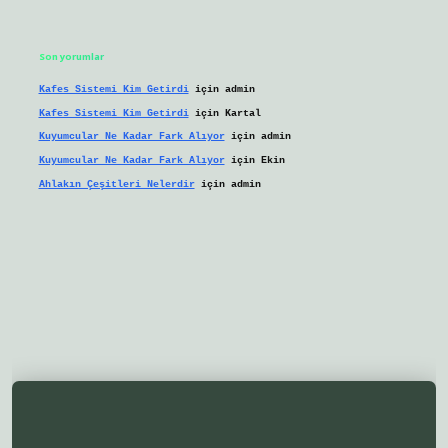
Son yorumlar
Kafes Sistemi Kim Getirdi
için
admin
Kafes Sistemi Kim Getirdi
için
Kartal
Kuyumcular Ne Kadar Fark Alıyor
için
admin
Kuyumcular Ne Kadar Fark Alıyor
için
Ekin
Ahlakın Çeşitleri Nelerdir
için
admin
ilbetgir.net/
betexper yeni giriş