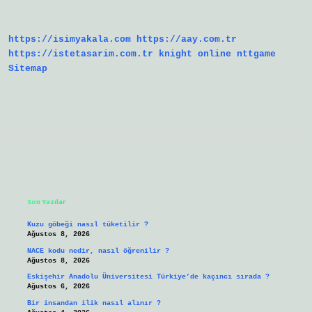
Kimin
Görevi
https://isimyakala.com
https://aay.com.tr
https://istetasarim.com.tr
knight online
nttgame
Sitemap
Sidebar
Son Yazılar
Kuzu göbeği nasıl tüketilir ?
Ağustos 8, 2026
NACE kodu nedir, nasıl öğrenilir ?
Ağustos 8, 2026
Eskişehir Anadolu Üniversitesi Türkiye’de kaçıncı sırada ?
Ağustos 6, 2026
Bir insandan ilik nasıl alınır ?