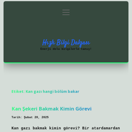
menüyü
Anasayfa
Gizlilik Politikası
aç
Yasal Uyarı
Hakkımızda
Hızlı Bilgi Dalgası
Enerji dolu bilgilerle tanış!
Etiket:
Kan gazı hangi bölüm bakar
Kan Şekeri Bakmak Kimin Görevi
Tarih: Şubat 20, 2025
Kan gazı bakmak kimin görevi? Bir atardamardan