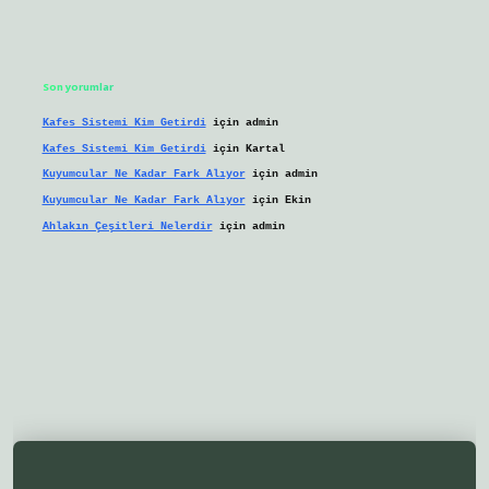
Son yorumlar
Kafes Sistemi Kim Getirdi
için
admin
Kafes Sistemi Kim Getirdi
için
Kartal
Kuyumcular Ne Kadar Fark Alıyor
için
admin
Kuyumcular Ne Kadar Fark Alıyor
için
Ekin
Ahlakın Çeşitleri Nelerdir
için
admin
eni giriş