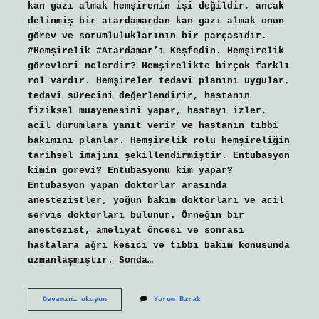
kan gazı almak hemşirenin işi değildir, ancak
delinmiş bir atardamardan kan gazı almak onun
görev ve sorumluluklarının bir parçasıdır.
#Hemşirelik #Atardamar’ı Keşfedin. Hemşirelik
görevleri nelerdir? Hemşirelikte birçok farklı
rol vardır. Hemşireler tedavi planını uygular,
tedavi sürecini değerlendirir, hastanın
fiziksel muayenesini yapar, hastayı izler,
acil durumlara yanıt verir ve hastanın tıbbi
bakımını planlar. Hemşirelik rolü hemşireliğin
tarihsel imajını şekillendirmiştir. Entübasyon
kimin görevi? Entübasyonu kim yapar?
Entübasyon yapan doktorlar arasında
anestezistler, yoğun bakım doktorları ve acil
servis doktorları bulunur. Örneğin bir
anestezist, ameliyat öncesi ve sonrası
hastalara ağrı kesici ve tıbbi bakım konusunda
uzmanlaşmıştır. Sonda…
Kan
Devamını okuyun
Yorum Bırak
Şekeri
Bakmak