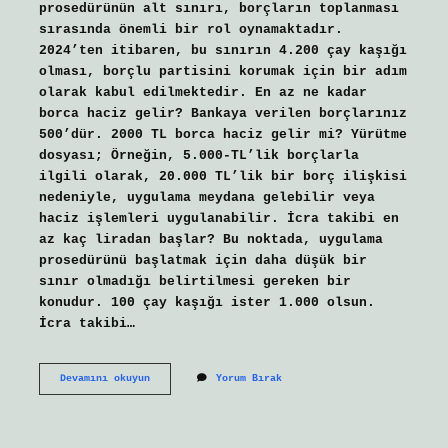
prosedürünün alt sınırı, borçların toplanması
sırasında önemli bir rol oynamaktadır.
2024’ten itibaren, bu sınırın 4.200 çay kaşığı
olması, borçlu partisini korumak için bir adım
olarak kabul edilmektedir. En az ne kadar
borca haciz gelir? Bankaya verilen borçlarınız
500’dür. 2000 TL borca haciz gelir mi? Yürütme
dosyası; Örneğin, 5.000-TL’lik borçlarla
ilgili olarak, 20.000 TL’lik bir borç ilişkisi
nedeniyle, uygulama meydana gelebilir veya
haciz işlemleri uygulanabilir. İcra takibi en
az kaç liradan başlar? Bu noktada, uygulama
prosedürünü başlatmak için daha düşük bir
sınır olmadığı belirtilmesi gereken bir
konudur. 100 çay kaşığı ister 1.000 olsun.
İcra takibi…
1500
Devamını okuyun
Yorum Bırak
Tl
Borca
Haciz
Gelir
Mi