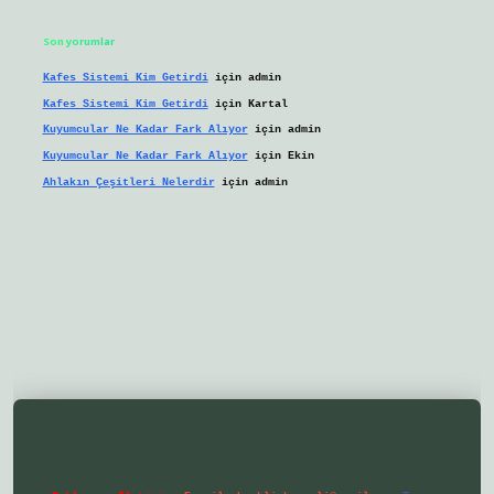
Son yorumlar
Kafes Sistemi Kim Getirdi
için
admin
Kafes Sistemi Kim Getirdi
için
Kartal
Kuyumcular Ne Kadar Fark Alıyor
için
admin
Kuyumcular Ne Kadar Fark Alıyor
için
Ekin
Ahlakın Çeşitleri Nelerdir
için
admin
eni giriş