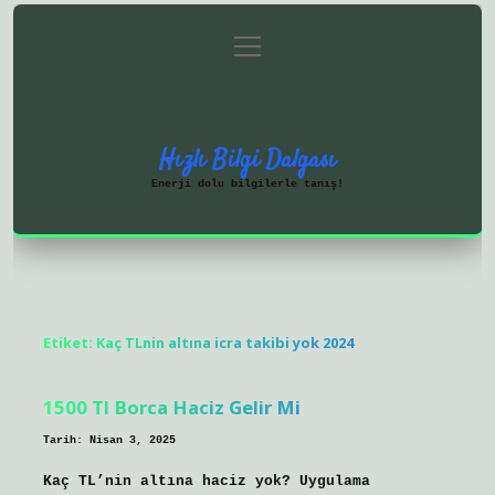
menüyü
Anasayfa
Gizlilik Politikası
aç
Yasal Uyarı
Hakkımızda
Hızlı Bilgi Dalgası
Enerji dolu bilgilerle tanış!
Etiket:
Kaç TLnin altına icra takibi yok 2024
1500 Tl Borca Haciz Gelir Mi
Tarih: Nisan 3, 2025
Kaç TL’nin altına haciz yok? Uygulama