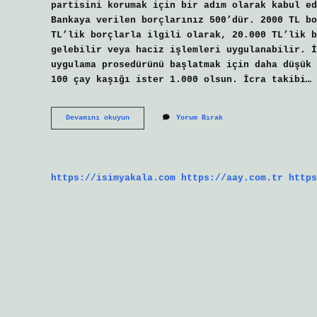
partisini korumak için bir adım olarak kabul ed
Bankaya verilen borçlarınız 500’dür. 2000 TL bo
TL’lik borçlarla ilgili olarak, 20.000 TL’lik b
gelebilir veya haciz işlemleri uygulanabilir. İ
uygulama prosedürünü başlatmak için daha düşük 
100 çay kaşığı ister 1.000 olsun. İcra takibi…
1500
Devamını okuyun
Yorum Bırak
Tl
Borca
Haciz
Gelir
Mi
https://isimyakala.com
https://aay.com.tr
https