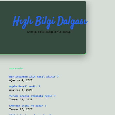
Hızlı Bilgi Dalgası
Enerji dolu bilgilerle tanış!
Sidebar
https://ilbetgir.net/
betexper yeni giriş
Son Yazılar
Bir insandan ilik nasıl alınır ?
Ağustos 4, 2026
Apple Pencil nedir ?
Ağustos 4, 2026
Yürüme öncesi ayakkabı nedir ?
Temmuz 29, 2026
KKM’nin stoku ne kadar ?
Temmuz 25, 2026