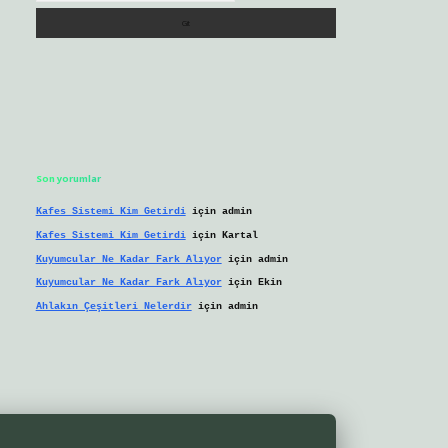
Son yorumlar
Kafes Sistemi Kim Getirdi
için
admin
Kafes Sistemi Kim Getirdi
için
Kartal
Kuyumcular Ne Kadar Fark Alıyor
için
admin
Kuyumcular Ne Kadar Fark Alıyor
için
Ekin
Ahlakın Çeşitleri Nelerdir
için
admin