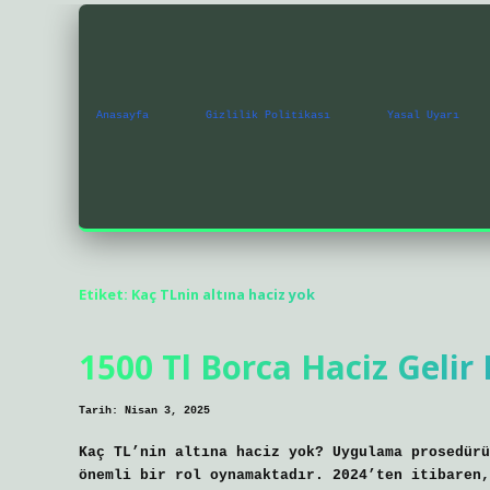
Anasayfa
Gizlilik Politikası
Yasal Uyarı
Etiket:
Kaç TLnin altına haciz yok
1500 Tl Borca Haciz Gelir
Tarih: Nisan 3, 2025
Kaç TL’nin altına haciz yok? Uygulama prosedürü
önemli bir rol oynamaktadır. 2024’ten itibaren,