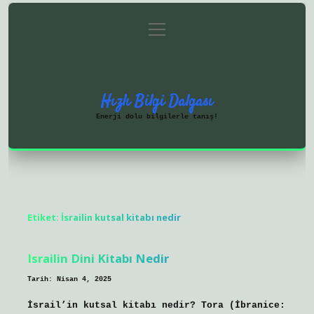
menüyü
Anasayfa
Gizlilik Politikası
aç
Yasal Uyarı
Hakkımızda
Hızlı Bilgi Dalgası
Enerji dolu bilgilerle tanış!
Etiket:
İsrailin kutsal kitabı nedir
Israilin Dini Kitabı Nedir
Tarih: Nisan 4, 2025
İsrail’in kutsal kitabı nedir? Tora (İbranice: