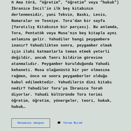
תּ Ama tōrā, “öğretim”, “öğretim” veya “hukuk”)
İbranice İncil’in ilk beş kitabının
derlenmesidir, yani Tekvin, Baskı, Levis,
Numaralar ve Tesniye. Tora’dan bir sayfa
(Yaratılış Kitabının bir parçası). Bu anlamda,
Tora, Pentatök veya Musa’nın beş kitapla aynı
anlamına gelir. Yahudiler hangi peygambere
inanır? Yahudilikten sonra, peygamber olmak
için ilahi katmanlarla temas etmek yeterli
değildir, ancak Tanrı bildirim görevine
atanmalıdır. Peygamber kurulduğunda Yahudi
kehaneti. Musa olağanüstü bir yer olmasına
rağmen, önce ve sonra peygamberler olduğu
kabul edilmektedir. Yahudilerin dini kitabı
nedir? Yahudiler Tora’ya İbranice Torah
diyorlar. Yahudi kültüründe Tora terimi
öğretim, öğretim, yönergeler, teori, hukuk,
hukuk…
Israilin
Devamını okuyun
Yorum Bırak
Dini
Kitabı