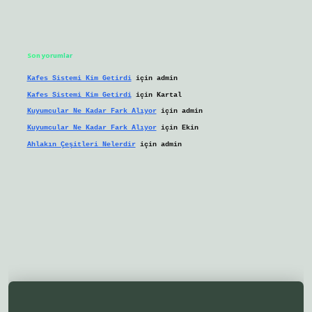
Son yorumlar
Kafes Sistemi Kim Getirdi
için
admin
Kafes Sistemi Kim Getirdi
için
Kartal
Kuyumcular Ne Kadar Fark Alıyor
için
admin
Kuyumcular Ne Kadar Fark Alıyor
için
Ekin
Ahlakın Çeşitleri Nelerdir
için
admin
ilbetgir.net/
betexper yeni giriş