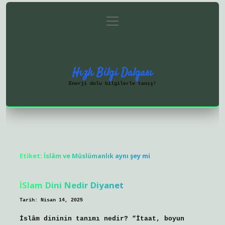
menüyü
Anasayfa
Gizlilik Politikası
aç
Yasal Uyarı
Hakkımızda
Hızlı Bilgi Dalgası
Enerji dolu bilgilerle tanış!
Etiket:
İslâm ve Müslümanlık aynı şey mi
İSlam Dini Nedir Diyanet
Tarih: Nisan 14, 2025
İslâm dininin tanımı nedir? “İtaat, boyun