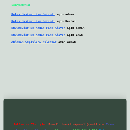
Son yorumlar
Kafes Sistemi Kim Getirdi
için
admin
Kafes Sistemi Kim Getirdi
için
Kartal
Kuyumcular Ne Kadar Fark Alıyor
için
admin
Kuyumcular Ne Kadar Fark Alıyor
için
Ekin
Ahlakın Çeşitleri Nelerdir
için
admin
/ilbetgir.net/
betexper yeni giriş
Reklam ve İletişim:
E-mail:
backlinkpaneli@gmail.com
Teams: