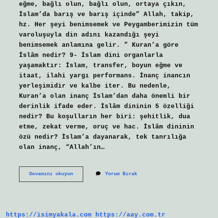
eğme, bağlı olun, bağlı olun, ortaya çıkın,
İslam’da barış ve barış içinde” Allah, takip,
hz. Her şeyi benimsemek ve Peygamberimizin tüm
varoluşuyla din adını kazandığı şeyi
benimsemek anlamına gelir. ” Kuran’a göre
İslâm nedir? 9- İslam dini organlarla
yaşamaktır: İslam, transfer, boyun eğme ve
itaat, ilahi yargı performans. İnanç inancın
yerleşimidir ve kalbe iter. Bu nedenle,
Kuran’a olan inanç İslam’dan daha önemli bir
derinlik ifade eder. İslâm dininin 5 özelliği
nedir? Bu koşulların her biri: şehitlik, dua
etme, zekat verme, oruç ve hac. İslâm dininin
özü nedir? İslam’a dayanarak, tek tanrılığa
olan inanç, “Allah’ın…
İSlam
Devamını okuyun
Yorum Bırak
Dini
Nedir
Diyanet
https://isimyakala.com
https://aay.com.tr