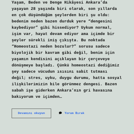
Yaşam, Beden ve Denge Hikâyesi Ankara’da
yaşayan 28 yaşında biri olarak, son yıllarda
en çok düşündüğüm şeylerden biri şu oldu:
bedenim neden bazen durduk yere “dengesini
kaybediyor” gibi hissediyor? Uykum normal,
işim var, hayat devam ediyor ama içimde bir
şeyler sürekli iniş çıkışta. Bu noktada
“Homeostazi neden bozulur?” sorusu sadece
biyolojik bir kavram gibi değil, benim için
yaşamın kendisini açıklayan bir çerçeveye
dönüşmeye başladı. Çünkü homeostazi dediğimiz
şey sadece vücudun ısısını sabit tutması
değil; stres, uyku, duygu durumu, hatta sosyal
ilişkilerimizin bile görünmez dengesi. Bazen
sabah işe giderken Ankara’nın gri havasına
bakıyorum ve içimden…
Homeostazi
Devamını okuyun
Yorum Bırak
neden
bozulur
?