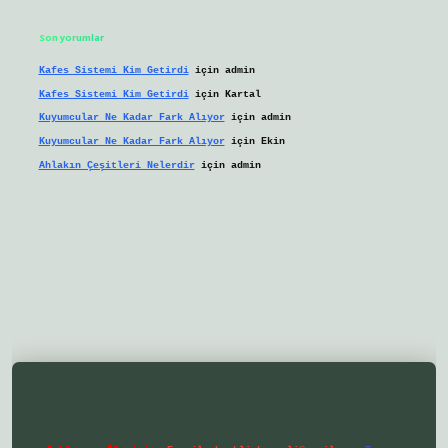
Son yorumlar
Kafes Sistemi Kim Getirdi
için
admin
Kafes Sistemi Kim Getirdi
için
Kartal
Kuyumcular Ne Kadar Fark Alıyor
için
admin
Kuyumcular Ne Kadar Fark Alıyor
için
Ekin
Ahlakın Çeşitleri Nelerdir
için
admin
lbetgir.net/
betexper yeni giriş