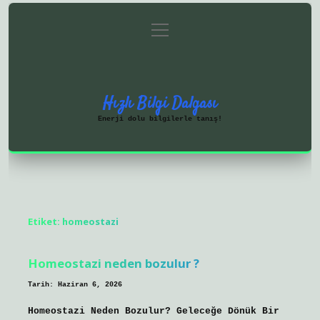
menüyü
Anasayfa
Gizlilik Politikası
aç
Yasal Uyarı
Hakkımızda
Hızlı Bilgi Dalgası
Enerji dolu bilgilerle tanış!
Etiket:
homeostazi
Homeostazi neden bozulur ?
Tarih: Haziran 6, 2026
Homeostazi Neden Bozulur? Geleceğe Dönük Bir