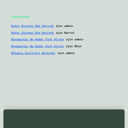
Son yorumlar
Kafes Sistemi Kim Getirdi
için
admin
Kafes Sistemi Kim Getirdi
için
Kartal
Kuyumcular Ne Kadar Fark Alıyor
için
admin
Kuyumcular Ne Kadar Fark Alıyor
için
Ekin
Ahlakın Çeşitleri Nelerdir
için
admin
lbetgir.net/
betexper yeni giriş