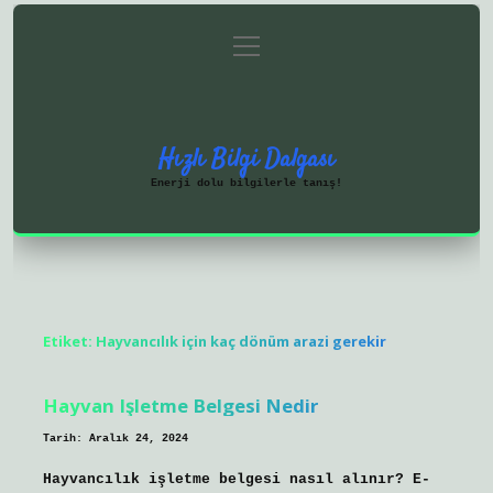
menüyü
Anasayfa
Gizlilik Politikası
aç
Yasal Uyarı
Hakkımızda
Hızlı Bilgi Dalgası
Enerji dolu bilgilerle tanış!
Etiket:
Hayvancılık için kaç dönüm arazi gerekir
Hayvan Işletme Belgesi Nedir
Tarih: Aralık 24, 2024
Hayvancılık işletme belgesi nasıl alınır? E-