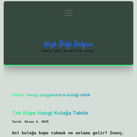
menüyü
Anasayfa
Gizlilik Politikası
aç
Yasal Uyarı
Hakkımızda
Hızlı Bilgi Dalgası
Enerji dolu bilgilerle tanış!
Etiket:
Hangi peygamberin kulağı delik
Tek Küpe Hangi Kulağa Takılır
Tarih: Nisan 4, 2025
Sol kulağa küpe takmak ne anlama gelir? İnanç,