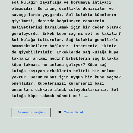
sol kulağın zayıflığa ve korumaya ihtiyacı
olmasıdır. Bu inanç özellikle denizciler ve
savaşçılarda yaygındı. Sol kulakta küpelerin
giyilmesi, denizde boğulurken cenazenin
maliyetlerini karşılamak için bir değer olarak
görülüyordu. Erkek küpe sağ mı sol mu takılır?
Sol kulağa tutturulur. Sağ kulakta genellikle
homoseksüellere bağlanır. İsterseniz, ikiniz
de giyebilirsiniz. Erkeklerde sağ kulağa küpe
takmanın anlamı nedir? Erkeklerin sağ kulakta
küpe takması ne anlama geliyor? Küpe sağ
kulağa taşıyan erkeklerin belirli bir anlamı
yoktur. Görünüşünüz için uygun bir küpe seçmek
önemlidir. Küpelerinizi kurarsanız bazı
unsurları dikkate almak isteyebilirsiniz. Sol
kulağa küpe takmak sünnet mi? –…
Tek
Devamını okuyun
Yorum Bırak
Küpe
Hangi
Kulağa
Takılır