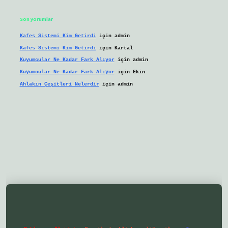
Son yorumlar
Kafes Sistemi Kim Getirdi
için
admin
Kafes Sistemi Kim Getirdi
için
Kartal
Kuyumcular Ne Kadar Fark Alıyor
için
admin
Kuyumcular Ne Kadar Fark Alıyor
için
Ekin
Ahlakın Çeşitleri Nelerdir
için
admin
ilbetgir.net/
betexper yeni giriş