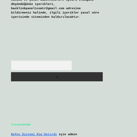
düşündüğünüz içerikleri,
backlinkpanelicomtr@gmail.com
adresine
bildirmeniz halinde, ilgili içerikler yasal süre
içerisinde sitemizden kaldırılacaktır.
Arama
Son yorumlar
Kafes Sistemi Kim Getirdi
için
admin