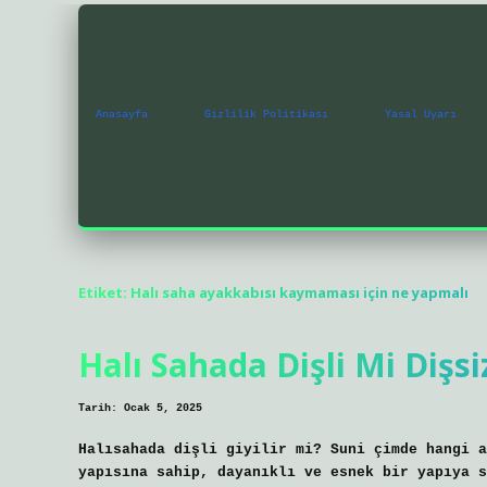
Anasayfa
Gizlilik Politikası
Yasal Uyarı
Etiket:
Halı saha ayakkabısı kaymaması için ne yapmalı
Halı Sahada Dişli Mi Dişsi
Tarih: Ocak 5, 2025
Halısahada dişli giyilir mi? Suni çimde hangi a
yapısına sahip, dayanıklı ve esnek bir yapıya s