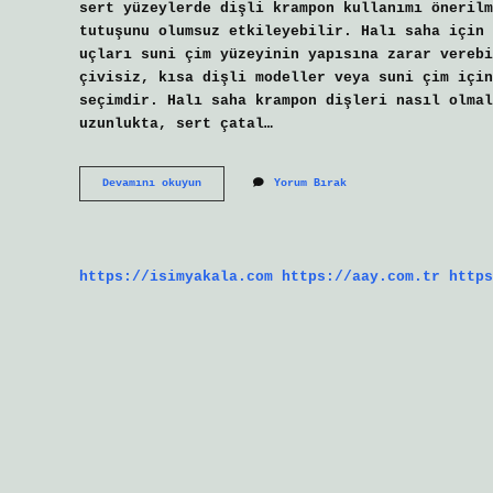
sert yüzeylerde dişli krampon kullanımı önerilm
tutuşunu olumsuz etkileyebilir. Halı saha için 
uçları suni çim yüzeyinin yapısına zarar verebi
çivisiz, kısa dişli modeller veya suni çim için
seçimdir. Halı saha krampon dişleri nasıl olmal
uzunlukta, sert çatal…
Halı
Devamını okuyun
Yorum Bırak
Sahada
Dişli
Mi
Dişsiz
Mi
https://isimyakala.com
https://aay.com.tr
https