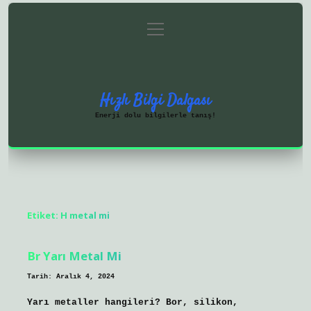
menüyü
Anasayfa
Gizlilik Politikası
aç
Yasal Uyarı
Hakkımızda
Hızlı Bilgi Dalgası
Enerji dolu bilgilerle tanış!
Etiket:
H metal mi
Br Yarı Metal Mi
Tarih: Aralık 4, 2024
Yarı metaller hangileri? Bor, silikon,