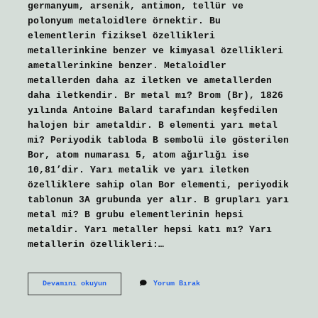
germanyum, arsenik, antimon, tellür ve
polonyum metaloidlere örnektir. Bu
elementlerin fiziksel özellikleri
metallerinkine benzer ve kimyasal özellikleri
ametallerinkine benzer. Metaloidler
metallerden daha az iletken ve ametallerden
daha iletkendir. Br metal mı? Brom (Br), 1826
yılında Antoine Balard tarafından keşfedilen
halojen bir ametaldir. B elementi yarı metal
mi? Periyodik tabloda B sembolü ile gösterilen
Bor, atom numarası 5, atom ağırlığı ise
10,81’dir. Yarı metalik ve yarı iletken
özelliklere sahip olan Bor elementi, periyodik
tablonun 3A grubunda yer alır. B grupları yarı
metal mi? B grubu elementlerinin hepsi
metaldir. Yarı metaller hepsi katı mı? Yarı
metallerin özellikleri:…
Br
Devamını okuyun
Yorum Bırak
Yarı
Metal
Mi