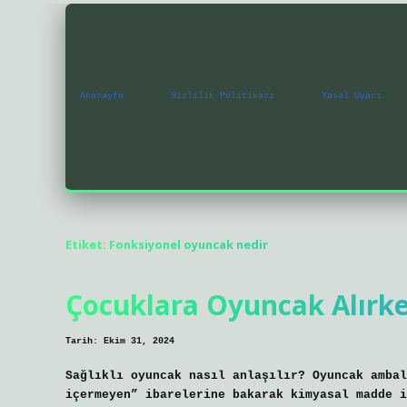
Anasayfa
Gizlilik Politikası
Yasal Uyarı
Etiket:
Fonksiyonel oyuncak nedir
Çocuklara Oyuncak Alırke
Tarih: Ekim 31, 2024
Sağlıklı oyuncak nasıl anlaşılır? Oyuncak ambal
içermeyen” ibarelerine bakarak kimyasal madde i