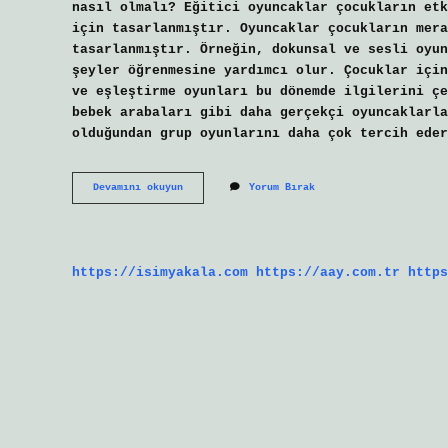
nasıl olmalı? Eğitici oyuncaklar çocukların etk
için tasarlanmıştır. Oyuncaklar çocukların mera
tasarlanmıştır. Örneğin, dokunsal ve sesli oyun
şeyler öğrenmesine yardımcı olur. Çocuklar için
ve eşleştirme oyunları bu dönemde ilgilerini çe
bebek arabaları gibi daha gerçekçi oyuncaklarl
olduğundan grup oyunlarını daha çok tercih eder
Çocuklara
Devamını okuyun
Yorum Bırak
Oyuncak
Alırken
Nelere
Dikkat
Edilmeli
https://isimyakala.com
https://aay.com.tr
https