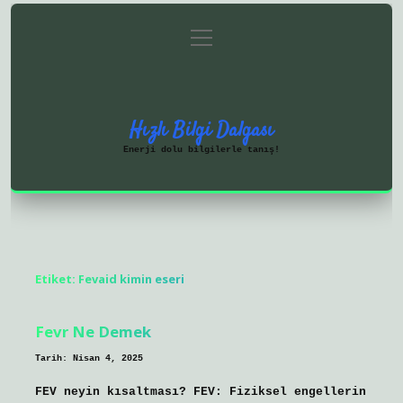
menüyü
Anasayfa
Gizlilik Politikası
aç
Yasal Uyarı
Hakkımızda
Hızlı Bilgi Dalgası
Enerji dolu bilgilerle tanış!
Etiket:
Fevaid kimin eseri
Fevr Ne Demek
Tarih: Nisan 4, 2025
FEV neyin kısaltması? FEV: Fiziksel engellerin