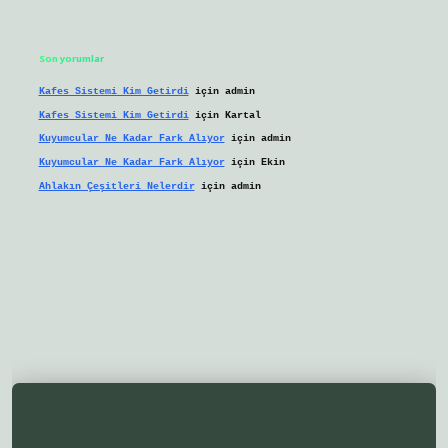
Son yorumlar
Kafes Sistemi Kim Getirdi
için
admin
Kafes Sistemi Kim Getirdi
için
Kartal
Kuyumcular Ne Kadar Fark Alıyor
için
admin
Kuyumcular Ne Kadar Fark Alıyor
için
Ekin
Ahlakın Çeşitleri Nelerdir
için
admin
eni giriş