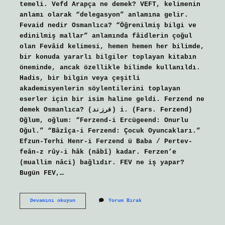
temeli. Vefd Arapça ne demek? VEFT, kelimenin
anlamı olarak “delegasyon” anlamına gelir.
Fevaid nedir Osmanlıca? “Öğrenilmiş bilgi ve
edinilmiş mallar” anlamında fâidlerin çoğul
olan Fevâid kelimesi, hemen hemen her bilimde,
bir konuda yararlı bilgiler toplayan kitabın
öneminde, ancak özellikle bilimde kullanıldı.
Hadis, bir bilgin veya çeşitli
akademisyenlerin söylentilerini toplayan
eserler için bir isim haline geldi. Ferzend ne
demek Osmanlıca? (ﻓﺮﺯﻧﺪ) i. (Fars. Ferzend)
Oğlum, oğlum: “Ferzend-i Ercügeend: Onurlu
Oğul.” “Bâzîça-i Ferzend: Çocuk Oyuncakları.”
Efzun-Terhi Henr-i Ferzend ü Baba / Pertev-
feân-z rûy-i hâk (nâbî) kadar. Ferzen’e
(muallim nâci) bağlıdır. FEV ne iş yapar?
Bugün FEV,…
Fevr
Devamını okuyun
Yorum Bırak
Ne
Demek