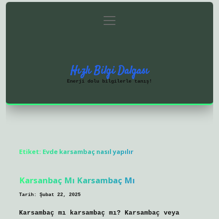
menüyü
Anasayfa
Gizlilik Politikası
aç
Yasal Uyarı
Hakkımızda
Hızlı Bilgi Dalgası
Enerji dolu bilgilerle tanış!
Etiket:
Evde karsambaç nasıl yapılır
Karsanbaç Mı Karsambaç Mı
Tarih: Şubat 22, 2025
Karsambaç mı karsambaç mı? Karsambaç veya