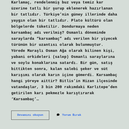
Karlamaç, rendelenmiş buz veya temiz kar
üzerine tatlı bir şurup eklenerek hazırlanan
bir tatlıdır. Türkiye’nin güney illerinde daha
yaygın olan bir tatlıdır. Plato kültürü olan
bölgelerde tüketilir. Dondurmaya neden
karsambaç adı verilmiş? Osmanlı döneminde
saraylarda “karsambaç” adı verilen bir yiyecek
türünün bir uzantısı olarak bulunmuştur.
Yörede Maraşlı Osman Ağa olarak bilinen kişi,
yabani orkideleri (salep) Osmanlı saraylarına
ve soylu konaklarına satardı. Bir gün, satış
bittikten sonra, kalan salebi şeker ve süt
karışımı olarak karın içine gömerdi. Karsambaç
hangi yöreye aittir? Bitlis’in Hizan ilçesinde
vatandaşlar, 3 bin 200 rakımdaki Karlıtepe’den
getirilen karı pekmezle karıştırarak
‘Karsambaç’…
Karsanbaç
Devamını okuyun
Yorum Bırak
Mı
Karsambaç
Mı