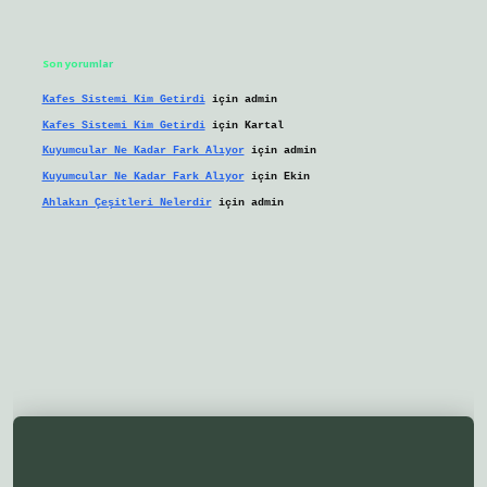
Son yorumlar
Kafes Sistemi Kim Getirdi
için
admin
Kafes Sistemi Kim Getirdi
için
Kartal
Kuyumcular Ne Kadar Fark Alıyor
için
admin
Kuyumcular Ne Kadar Fark Alıyor
için
Ekin
Ahlakın Çeşitleri Nelerdir
için
admin
lbetgir.net/
betexper yeni giriş