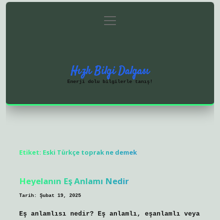
menüyü
Anasayfa
Gizlilik Politikası
aç
Yasal Uyarı
Hakkımızda
Hızlı Bilgi Dalgası
Enerji dolu bilgilerle tanış!
Etiket:
Eski Türkçe toprak ne demek
Heyelanın Eş Anlamı Nedir
Tarih: Şubat 19, 2025
Eş anlamlısı nedir? Eş anlamlı, eşanlamlı veya