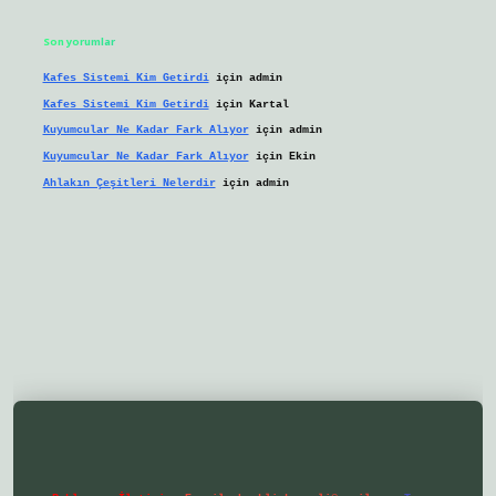
Son yorumlar
Kafes Sistemi Kim Getirdi
için
admin
Kafes Sistemi Kim Getirdi
için
Kartal
Kuyumcular Ne Kadar Fark Alıyor
için
admin
Kuyumcular Ne Kadar Fark Alıyor
için
Ekin
Ahlakın Çeşitleri Nelerdir
için
admin
ilbetgir.net/
betexper yeni giriş