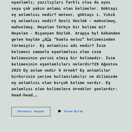
eşanlamlı; yazılışları farklı olsa da aynı
veya çok yakın anlamı olan kelimeler. Göktaşı
eş anlamlısı nedir? meteor, göktaşı i. Yıkık
eş anlamlısı nedir? Sesli Sözlük – mahvolmuş,
mahvolmuş. Heyelan Türkçe bir kelime mi?
Heyelan – Nişanyan Sözlük. Arapça hyl kökünden
gelen haylān هَيْلان “kumlu moloz” kelimesinden
türemiştir. Eş anlamlısı adı nedir? İsim
kelimesi zamanla eşanlamlısı olan isim
kelimesinin yerini almış bir kelimedir. İsim
kelimesinin eşanlamlıları nelerdir?29 Ağustos
2023 Eş anlam nedir 5 örnek? Eş anlamlılar
birbirinin yerine kullanılabilir ve dilimizde
eş anlamlısı olan birçok kelime vardır. Eş
anlamlısı olan kelimelere örnekler şunlardır:
head-head,…
Heyelanın
Devamını okuyun
Yorum Bırak
Eş
Anlamı
Nedir