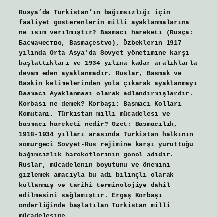
Rusya’da Türkistan’ın bağımsızlığı için
faaliyet gösterenlerin milli ayaklanmalarına
ne isim verilmiştir? Basmacı hareketi (Rusça:
Басмачество, Basmaçestvo), Özbeklerin 1917
yılında Orta Asya’da Sovyet yönetimine karşı
başlattıkları ve 1934 yılına kadar aralıklarla
devam eden ayaklanmadır. Ruslar, Basmak ve
Baskin kelimelerinden yola çıkarak ayaklanmayı
Basmacı Ayaklanması olarak adlandırmışlardır.
Korbasi ne demek? Korbaşı: Basmacı Kolları
Komutanı. Türkistan milli mücadelesi ve
basmacı hareketi nedir? Özet: Basmacılık,
1918-1934 yılları arasında Türkistan halkının
sömürgeci Sovyet-Rus rejimine karşı yürüttüğü
bağımsızlık hareketlerinin genel adıdır.
Ruslar, mücadelenin boyutunu ve önemini
gizlemek amacıyla bu adı bilinçli olarak
kullanmış ve tarihi terminolojiye dahil
edilmesini sağlamıştır. Ergaş Korbaşı
önderliğinde başlatılan Türkistan milli
mücadelesine…