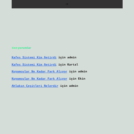
Son yorumlar
Kafes Sistemi Kim Getirdi
için
admin
Kafes Sistemi Kim Getirdi
için
Kartal
Kuyumcular Ne Kadar Fark Alıyor
için
admin
Kuyumcular Ne Kadar Fark Alıyor
için
Ekin
Ahlakın Çeşitleri Nelerdir
için
admin