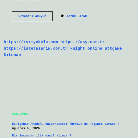
Türkistan
Devamını okuyun
Yorum Bırak
I
Işgal
Eden
Ruslara
Karşı
https://isimyakala.com
https://aay.com.tr
Türkistan
In
https://istetasarim.com.tr
knight online
nttgame
Bağımsızlığı
Sitemap
Için
Çıkan
Milli
Ayaklanmanın
Genel
Adı
Nedir
Sidebar
Son Yazılar
Eskişehir Anadolu Üniversitesi Türkiye’de kaçıncı sırada ?
Ağustos 6, 2026
Bir insandan ilik nasıl alınır ?