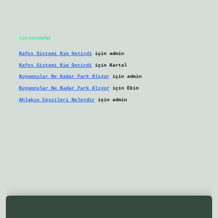
Son yorumlar
Kafes Sistemi Kim Getirdi
için
admin
Kafes Sistemi Kim Getirdi
için
Kartal
Kuyumcular Ne Kadar Fark Alıyor
için
admin
Kuyumcular Ne Kadar Fark Alıyor
için
Ekin
Ahlakın Çeşitleri Nelerdir
için
admin
eni giriş