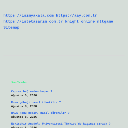
Kişi
Mesaj
Atabilir
https://isimyakala.com
https://aay.com.tr
Mi
https://istetasarim.com.tr
knight online
nttgame
Sitemap
Sidebar
Son Yazılar
Çapraz bağ neden kopar ?
Ağustos 9, 2026
Kuzu göbeği nasıl tüketilir ?
Ağustos 8, 2026
NACE kodu nedir, nasıl öğrenilir ?
Ağustos 8, 2026
Eskişehir Anadolu Üniversitesi Türkiye’de kaçıncı sırada ?
Ağustos 6, 2026