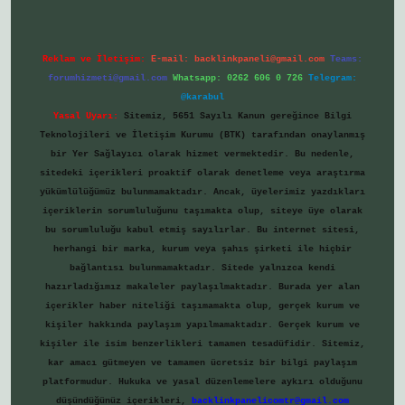
Reklam ve İletişim:
E-mail:
backlinkpaneli@gmail.com
Teams:
forumhizmeti@gmail.com
Whatsapp: 0262 606 0 726
Telegram:
@karabul
Yasal Uyarı:
Sitemiz, 5651 Sayılı Kanun gereğince Bilgi
Teknolojileri ve İletişim Kurumu (BTK) tarafından onaylanmış
bir Yer Sağlayıcı olarak hizmet vermektedir. Bu nedenle,
sitedeki içerikleri proaktif olarak denetleme veya araştırma
yükümlülüğümüz bulunmamaktadır. Ancak, üyelerimiz yazdıkları
içeriklerin sorumluluğunu taşımakta olup, siteye üye olarak
bu sorumluluğu kabul etmiş sayılırlar. Bu internet sitesi,
herhangi bir marka, kurum veya şahıs şirketi ile hiçbir
bağlantısı bulunmamaktadır. Sitede yalnızca kendi
hazırladığımız makaleler paylaşılmaktadır. Burada yer alan
içerikler haber niteliği taşımamakta olup, gerçek kurum ve
kişiler hakkında paylaşım yapılmamaktadır. Gerçek kurum ve
kişiler ile isim benzerlikleri tamamen tesadüfidir. Sitemiz,
kar amacı gütmeyen ve tamamen ücretsiz bir bilgi paylaşım
platformudur. Hukuka ve yasal düzenlemelere aykırı olduğunu
düşündüğünüz içerikleri,
backlinkpanelicomtr@gmail.com