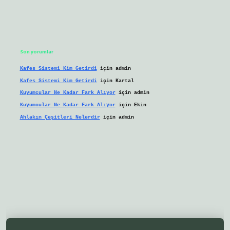
Son yorumlar
Kafes Sistemi Kim Getirdi
için
admin
Kafes Sistemi Kim Getirdi
için
Kartal
Kuyumcular Ne Kadar Fark Alıyor
için
admin
Kuyumcular Ne Kadar Fark Alıyor
için
Ekin
Ahlakın Çeşitleri Nelerdir
için
admin
eni giriş