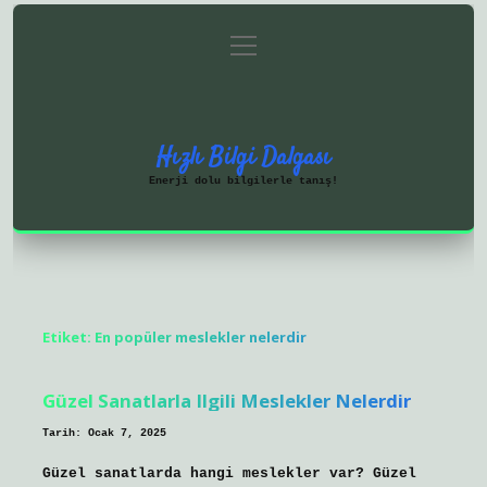
menüyü
Anasayfa
Gizlilik Politikası
aç
Yasal Uyarı
Hakkımızda
Hızlı Bilgi Dalgası
Enerji dolu bilgilerle tanış!
Etiket:
En popüler meslekler nelerdir
Güzel Sanatlarla Ilgili Meslekler Nelerdir
Tarih: Ocak 7, 2025
Güzel sanatlarda hangi meslekler var? Güzel