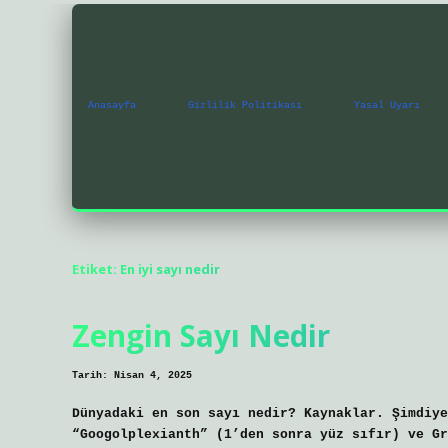
Anasayfa
Gizlilik Politikası
Yasal Uyarı
Etiket:
En iyi sayı nedir
Zengin Sayı Nedir
Tarih: Nisan 4, 2025
Dünyadaki en son sayı nedir? Kaynaklar. Şimdiye
“Googolplexianth” (1’den sonra yüz sıfır) ve Gr