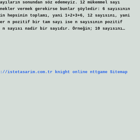
ayıların sonundan söz edemeyiz. 12 mükemmel sayı
nekler vermek gerekirse bunlar şöyledir: 6 sayısının
in hepsinin toplamı, yani 1+2+3+6, 12 sayısını, yani
er n pozitif bir tam sayı ise n sayısının pozitif
 n sayısı nadir bir sayıdır. Örneğin; 10 sayısını…
://istetasarim.com.tr
knight online
nttgame
Sitemap