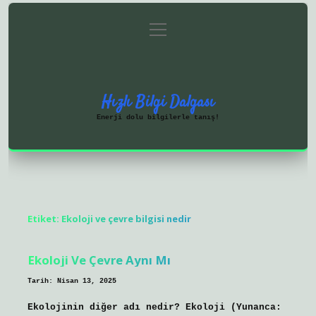
menüyü
Anasayfa
Gizlilik Politikası
aç
Yasal Uyarı
Hakkımızda
Hızlı Bilgi Dalgası
Enerji dolu bilgilerle tanış!
Etiket:
Ekoloji ve çevre bilgisi nedir
Ekoloji Ve Çevre Aynı Mı
Tarih: Nisan 13, 2025
Ekolojinin diğer adı nedir? Ekoloji (Yunanca: