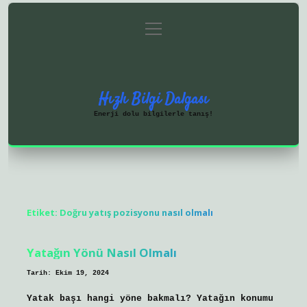
menüyü
Anasayfa
Gizlilik Politikası
aç
Yasal Uyarı
Hakkımızda
Hızlı Bilgi Dalgası
Enerji dolu bilgilerle tanış!
Etiket:
Doğru yatış pozisyonu nasıl olmalı
Yatağın Yönü Nasıl Olmalı
Tarih: Ekim 19, 2024
Yatak başı hangi yöne bakmalı? Yatağın konumu