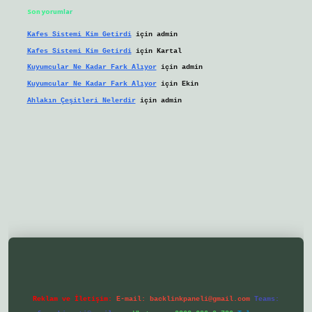
Son yorumlar
Kafes Sistemi Kim Getirdi
için
admin
Kafes Sistemi Kim Getirdi
için
Kartal
Kuyumcular Ne Kadar Fark Alıyor
için
admin
Kuyumcular Ne Kadar Fark Alıyor
için
Ekin
Ahlakın Çeşitleri Nelerdir
için
admin
/ilbetgir.net/
betexper yeni giriş
Reklam ve İletişim:
E-mail:
backlinkpaneli@gmail.com
Teams: