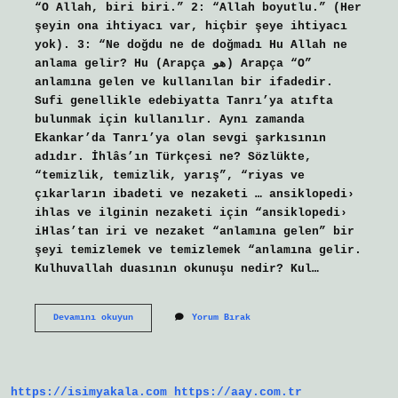
“O Allah, biri biri.” 2: “Allah boyutlu.” (Her
şeyin ona ihtiyacı var, hiçbir şeye ihtiyacı
yok). 3: “Ne doğdu ne de doğmadı Hu Allah ne
anlama gelir? Hu (Arapça هو) Arapça “O”
anlamına gelen ve kullanılan bir ifadedir.
Sufi genellikle edebiyatta Tanrı’ya atıfta
bulunmak için kullanılır. Aynı zamanda
Ekankar’da Tanrı’ya olan sevgi şarkısının
adıdır. İhlâs’ın Türkçesi ne? Sözlükte,
“temizlik, temizlik, yarış”, “riyas ve
çıkarların ibadeti ve nezaketi … ansiklopedi›
ihlas ve ilginin nezaketi için “ansiklopedi›
iHlas’tan iri ve nezaket “anlamına gelen” bir
şeyi temizlemek ve temizlemek “anlamına gelir.
Kulhuvallah duasının okunuşu nedir? Kul…
Kul
Devamını okuyun
Yorum Bırak
Hu
Allah
Ne
Demek
https://isimyakala.com
https://aay.com.tr