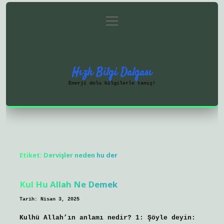
menüyü
Anasayfa
Gizlilik Politikası
aç
Yasal Uyarı
Hakkımızda
Hızlı Bilgi Dalgası
Enerji dolu bilgilerle tanış!
Etiket:
Dervişler neden hu der
Kul Hu Allah Ne Demek
Tarih: Nisan 3, 2025
Kulhü Allah’ın anlamı nedir? 1: Şöyle deyin: