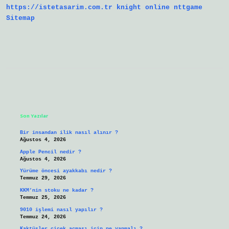
https://istetasarim.com.tr
knight online
nttgame
Sitemap
Sidebar
Son Yazılar
Bir insandan ilik nasıl alınır ?
Ağustos 4, 2026
Apple Pencil nedir ?
Ağustos 4, 2026
Yürüme öncesi ayakkabı nedir ?
Temmuz 29, 2026
KKM’nin stoku ne kadar ?
Temmuz 25, 2026
9010 işlemi nasıl yapılır ?
Temmuz 24, 2026
Kaktüsler çiçek açması için ne yapmalı ?