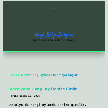
menüyü
Anasayfa
Gizlilik Politikası
aç
Yasal Uyarı
Hakkımızda
Hızlı Bilgi Dalgası
Enerji dolu bilgilerle tanış!
Etiket:
Deniz hangi aylarda ısınmaya başlar
Antalyada Hangi Ay Denize Girilir
Tarih: Nisan 12, 2025
Antalya’da hangi aylarda denize girilir?