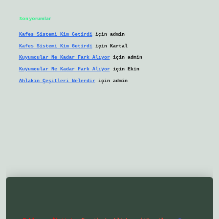
Son yorumlar
Kafes Sistemi Kim Getirdi
için
admin
Kafes Sistemi Kim Getirdi
için
Kartal
Kuyumcular Ne Kadar Fark Alıyor
için
admin
Kuyumcular Ne Kadar Fark Alıyor
için
Ekin
Ahlakın Çeşitleri Nelerdir
için
admin
lbetgir.net/
betexper yeni giriş