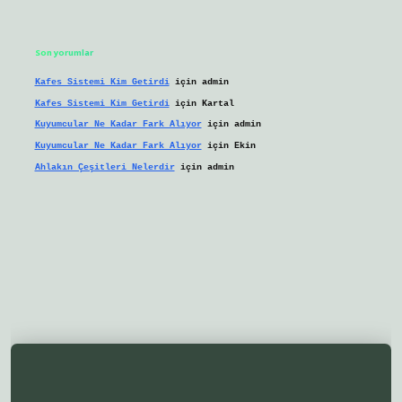
Son yorumlar
Kafes Sistemi Kim Getirdi
için
admin
Kafes Sistemi Kim Getirdi
için
Kartal
Kuyumcular Ne Kadar Fark Alıyor
için
admin
Kuyumcular Ne Kadar Fark Alıyor
için
Ekin
Ahlakın Çeşitleri Nelerdir
için
admin
lbetgir.net/
betexper yeni giriş