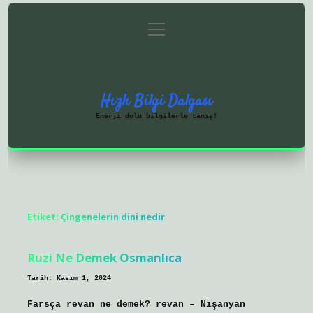
menüyü
Anasayfa
Gizlilik Politikası
aç
Yasal Uyarı
Hakkımızda
Hızlı Bilgi Dalgası
Enerji dolu bilgilerle tanış!
Etiket:
Çingenelerin dini nedir
Ruzi Ne Demek Osmanlıca
Tarih: Kasım 1, 2024
Farsça revan ne demek? revan – Nişanyan