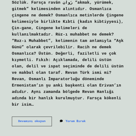
Sözlük. Farsça ravān رَوان “akmak, yürümek,
gitmek” kelimesinden alıntıdır. Osmanlıca
çingene ne demek? Osmanlıca metinlerde Çingene
kelimesiyle birlikte Kıbti (kadın kibtiyyesi),
Çin-gane, Cingene kelimeleri de
kullanılmaktadır. Rüz-ı muhabbet ne demek?
“Ruz-ı Muhabbet”, kelimenin tam anlamıyla “Aşk
Günü” olarak çevrilebilir. Racih ne demek
Osmanlıca? Üstün. Değerli, faziletli ve çok
kıymetli. Fıkıh: Açıklamada, delili üstün
olan, delil ve ispat seçiminde de delili üstün
ve makbul olan taraf. Revan Türk ismi mi?
Revan, Osmanlı İmparatorluğu döneminde
Ermenistan’ın şu anki başkenti olan Erivan’ın
adıdır. Aynı zamanda bölgede Revan Hanlığı
adında bir hanlık kurulmuştur. Farsça kökenli
bir isim…
Ruzi
Devamını okuyun
Yorum Bırak
Ne
Demek
Osmanlıca