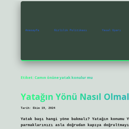
Anasayfa
Gizlilik Politikası
Yasal Uyarı
Etiket:
Camın önüne yatak konulur mu
Yatağın Yönü Nasıl Olmal
Tarih: Ekim 19, 2024
Yatak başı hangi yöne bakmalı? Yatağın konumu Y
parmaklarınızı asla doğrudan kapıya doğrultmayı