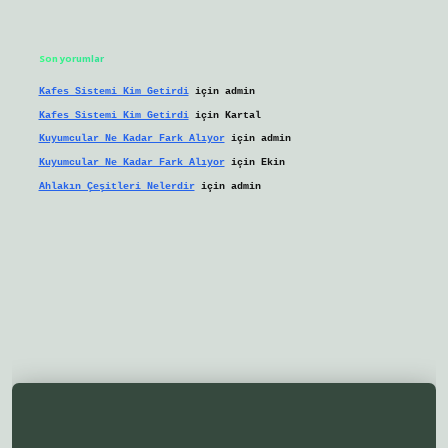
Son yorumlar
Kafes Sistemi Kim Getirdi
için
admin
Kafes Sistemi Kim Getirdi
için
Kartal
Kuyumcular Ne Kadar Fark Alıyor
için
admin
Kuyumcular Ne Kadar Fark Alıyor
için
Ekin
Ahlakın Çeşitleri Nelerdir
için
admin
lbetgir.net/
betexper yeni giriş