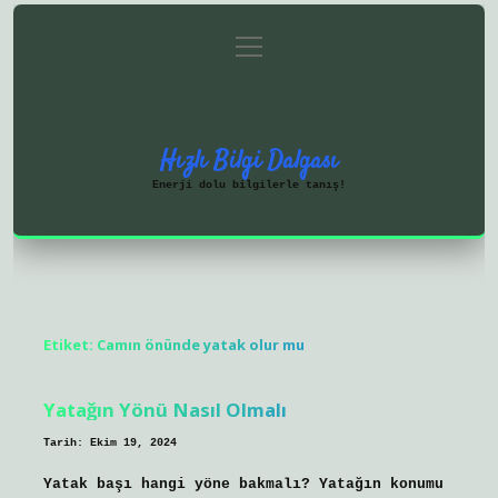
menüyü
Anasayfa
Gizlilik Politikası
aç
Yasal Uyarı
Hakkımızda
Hızlı Bilgi Dalgası
Enerji dolu bilgilerle tanış!
Etiket:
Camın önünde yatak olur mu
Yatağın Yönü Nasıl Olmalı
Tarih: Ekim 19, 2024
Yatak başı hangi yöne bakmalı? Yatağın konumu