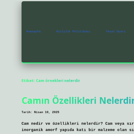
Anasayfa
Gizlilik Politikası
Yasal Uyarı
Etiket:
Cam örnekleri nelerdir
Camın Özellikleri Nelerdi
Tarih: Nisan 10, 2025
Cam nedir ve özellikleri nelerdir? Cam veya sır
inorganik amorf yapıda katı bir malzeme olan sı