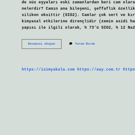
de süs eşyaları eski zamanlardan beri cam olara
nelerdir? Camın ana bileşeni, şeffaflık özellik
silikon oksittir (SIO2). Camlar çok sert ve kır
kimyasal etkilerine dirençlidir (zemin asidi ha
yapısı ile ilgili olarak, % 73’ü SIO2, % 12 Na2
Camın
Devamını okuyun
Yorum Bırak
Özellikleri
Nelerdir
https://isimyakala.com
https://aay.com.tr
https