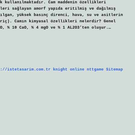
k kullanılmaktadır. Cam maddenin özellikleri
leri sağlayan amorf yapıda eritilmiş ve dağılmış
ılgan, yüksek basınç direnci, hava, su ve asitlerin
riç). Camın kimyasal özellikleri nelerdir? Genel
O, % 10 CaO, % 4 mgO ve % 1 AL2O3’ten oluşur.…
://istetasarim.com.tr
knight online
nttgame
Sitemap