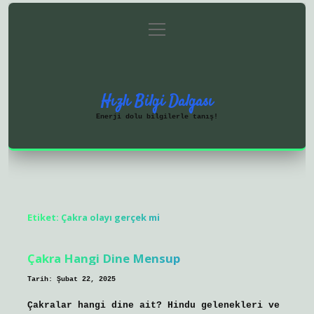
menüyü
Anasayfa
Gizlilik Politikası
aç
Yasal Uyarı
Hakkımızda
Hızlı Bilgi Dalgası
Enerji dolu bilgilerle tanış!
Etiket:
Çakra olayı gerçek mi
Çakra Hangi Dine Mensup
Tarih: Şubat 22, 2025
Çakralar hangi dine ait? Hindu gelenekleri ve