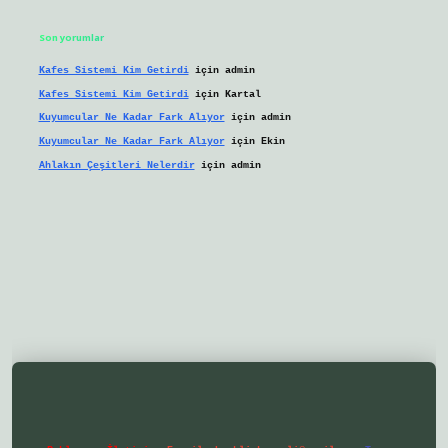
Son yorumlar
Kafes Sistemi Kim Getirdi
için
admin
Kafes Sistemi Kim Getirdi
için
Kartal
Kuyumcular Ne Kadar Fark Alıyor
için
admin
Kuyumcular Ne Kadar Fark Alıyor
için
Ekin
Ahlakın Çeşitleri Nelerdir
için
admin
ilbetgir.net/
betexper yeni giriş