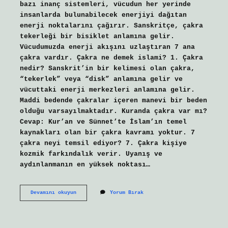
bazı inanç sistemleri, vücudun her yerinde
insanlarda bulunabilecek enerjiyi dağıtan
enerji noktalarını çağırır. Sanskritçe, çakra
tekerleği bir bisiklet anlamına gelir.
Vücudumuzda enerji akışını uzlaştıran 7 ana
çakra vardır. Çakra ne demek islami? 1. Çakra
nedir? Sanskrit’in bir kelimesi olan çakra,
“tekerlek” veya “disk” anlamına gelir ve
vücuttaki enerji merkezleri anlamına gelir.
Maddi bedende çakralar içeren manevi bir beden
olduğu varsayılmaktadır. Kuranda çakra var mı?
Cevap: Kur’an ve Sünnet’te İslam’ın temel
kaynakları olan bir çakra kavramı yoktur. 7
çakra neyi temsil ediyor? 7. Çakra kişiye
kozmik farkındalık verir. Uyanış ve
aydınlanmanın en yüksek noktası…
Çakra
Devamını okuyun
Yorum Bırak
Hangi
Dine
Mensup