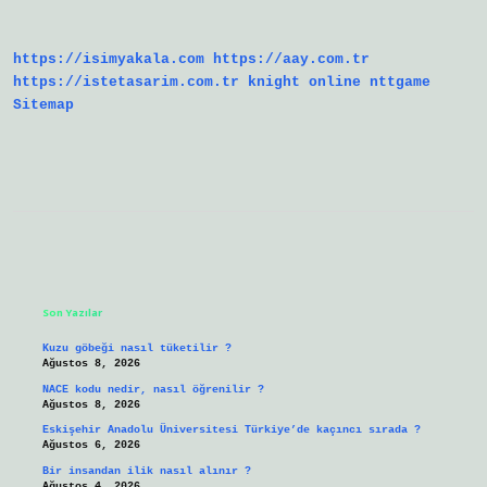
Kişi
Mesaj
Atabilir
https://isimyakala.com
https://aay.com.tr
Mi
https://istetasarim.com.tr
knight online
nttgame
Sitemap
Sidebar
Son Yazılar
Kuzu göbeği nasıl tüketilir ?
Ağustos 8, 2026
NACE kodu nedir, nasıl öğrenilir ?
Ağustos 8, 2026
Eskişehir Anadolu Üniversitesi Türkiye’de kaçıncı sırada ?
Ağustos 6, 2026
Bir insandan ilik nasıl alınır ?
Ağustos 4, 2026