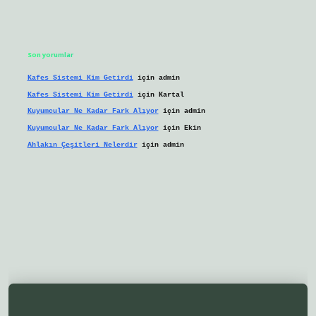
Son yorumlar
Kafes Sistemi Kim Getirdi
için
admin
Kafes Sistemi Kim Getirdi
için
Kartal
Kuyumcular Ne Kadar Fark Alıyor
için
admin
Kuyumcular Ne Kadar Fark Alıyor
için
Ekin
Ahlakın Çeşitleri Nelerdir
için
admin
lbetgir.net/
betexper yeni giriş