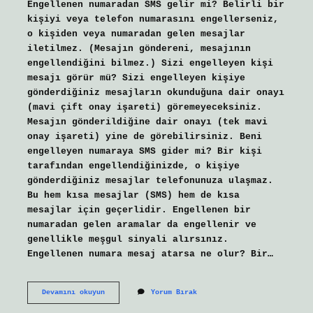
Engellenen numaradan SMS gelir mi? Belirli bir
kişiyi veya telefon numarasını engellerseniz,
o kişiden veya numaradan gelen mesajlar
iletilmez. (Mesajın göndereni, mesajının
engellendiğini bilmez.) Sizi engelleyen kişi
mesajı görür mü? Sizi engelleyen kişiye
gönderdiğiniz mesajların okunduğuna dair onayı
(mavi çift onay işareti) göremeyeceksiniz.
Mesajın gönderildiğine dair onayı (tek mavi
onay işareti) yine de görebilirsiniz. Beni
engelleyen numaraya SMS gider mi? Bir kişi
tarafından engellendiğinizde, o kişiye
gönderdiğiniz mesajlar telefonunuza ulaşmaz.
Bu hem kısa mesajlar (SMS) hem de kısa
mesajlar için geçerlidir. Engellenen bir
numaradan gelen aramalar da engellenir ve
genellikle meşgul sinyali alırsınız.
Engellenen numara mesaj atarsa ne olur? Bir…
Telefon
Devamını okuyun
Yorum Bırak
Numarası
Engellenen