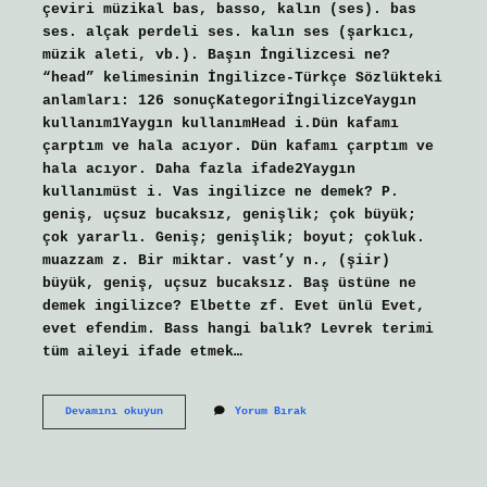
çeviri müzikal bas, basso, kalın (ses). bas
ses. alçak perdeli ses. kalın ses (şarkıcı,
müzik aleti, vb.). Başın İngilizcesi ne?
“head” kelimesinin İngilizce-Türkçe Sözlükteki
anlamları: 126 sonuçKategoriİngilizceYaygın
kullanım1Yaygın kullanımHead i.Dün kafamı
çarptım ve hala acıyor. Dün kafamı çarptım ve
hala acıyor. Daha fazla ifade2Yaygın
kullanımüst i. Vas ingilizce ne demek? P.
geniş, uçsuz bucaksız, genişlik; çok büyük;
çok yararlı. Geniş; genişlik; boyut; çokluk.
muazzam z. Bir miktar. vast’y n., (şiir)
büyük, geniş, uçsuz bucaksız. Baş üstüne ne
demek ingilizce? Elbette zf. Evet ünlü Evet,
evet efendim. Bass hangi balık? Levrek terimi
tüm aileyi ifade etmek…
Ingilizce
Devamını okuyun
Yorum Bırak
Bas
Nasil
Yazilir