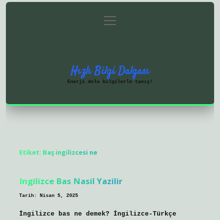
menüyü
Anasayfa
Gizlilik Politikası
aç
Yasal Uyarı
Hakkımızda
Hızlı Bilgi Dalgası
Enerji dolu bilgilerle tanış!
Etiket:
Baş ingilizcesi ne
Ingilizce Bas Nasil Yazilir
Tarih: Nisan 5, 2025
İngilizce bas ne demek? İngilizce-Türkçe