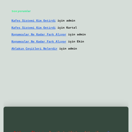
Son yorumlar
Kafes Sistemi Kim Getirdi
için
admin
Kafes Sistemi Kim Getirdi
için
Kartal
Kuyumcular Ne Kadar Fark Alıyor
için
admin
Kuyumcular Ne Kadar Fark Alıyor
için
Ekin
Ahlakın Çeşitleri Nelerdir
için
admin
lbetgir.net/
betexper yeni giriş