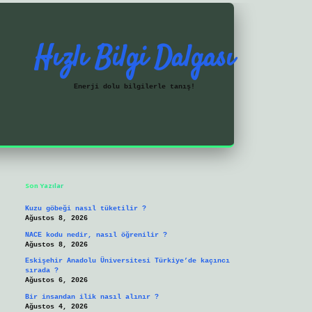
Hızlı Bilgi Dalgası
Enerji dolu bilgilerle tanış!
Sidebar
https://ilbetgir.net/
betexper yeni giriş
Son Yazılar
Kuzu göbeği nasıl tüketilir ?
Ağustos 8, 2026
NACE kodu nedir, nasıl öğrenilir ?
Ağustos 8, 2026
Eskişehir Anadolu Üniversitesi Türkiye’de kaçıncı
sırada ?
Ağustos 6, 2026
Bir insandan ilik nasıl alınır ?
Ağustos 4, 2026