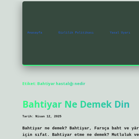
Anasayfa
Gizlilik Politikası
Yasal Uyarı
Etiket:
Bahtiyar hastalığı nedir
Bahtiyar Ne Demek Din
Tarih: Nisan 12, 2025
Bahtiyar ne demek? Bahtiyar, Farsça baht ve yār
için sıfat. Bahtiyar etme ne demek? Mutluluk ve