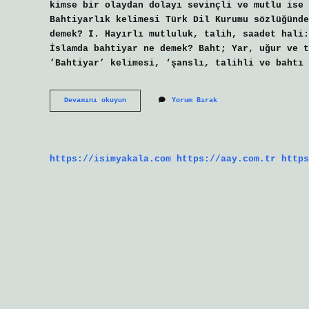
kimse bir olaydan dolayı sevinçli ve mutlu ise
Bahtiyarlık kelimesi Türk Dil Kurumu sözlüğünde
demek? I. Hayırlı mutluluk, talih, saadet hali:
İslamda bahtiyar ne demek? Baht; Yar, uğur ve 
’Bahtiyar’ kelimesi, ‘şanslı, talihli ve bahtı 
Bahtiyar
Devamını okuyun
Yorum Bırak
Ne
Demek
Din
https://isimyakala.com
https://aay.com.tr
https