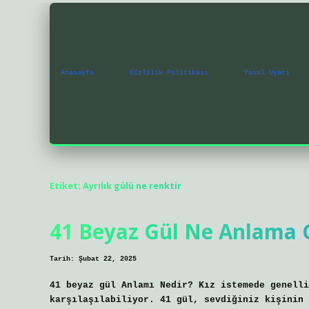
Anasayfa
Gizlilik Politikası
Yasal Uyarı
Etiket:
Ayrılık gülü ne renktir
41 Beyaz Gül Ne Anlama G
Tarih: Şubat 22, 2025
41 beyaz gül Anlamı Nedir? Kız istemede genelli
karşılaşılabiliyor. 41 gül, sevdiğiniz kişinin 