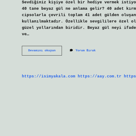
Sevdiğiniz kişiye özel bir hediye vermek istiyo
40 tane beyaz gül ne anlama gelir? 40 adet kırm
cipsolarla çevrili toplam 41 adet gülden oluşan
kullanılmaktadır. Özellikle sevgililere özel ol
güzel yollarından biridir. Beyaz gül neyi ifade
ve…
41
Devamını okuyun
Yorum Bırak
Beyaz
Gül
Ne
Anlama
Gelir
https://isimyakala.com
https://aay.com.tr
https