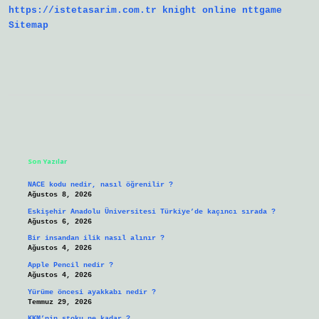
https://istetasarim.com.tr
knight online
nttgame
Sitemap
Sidebar
Son Yazılar
NACE kodu nedir, nasıl öğrenilir ?
Ağustos 8, 2026
Eskişehir Anadolu Üniversitesi Türkiye’de kaçıncı sırada ?
Ağustos 6, 2026
Bir insandan ilik nasıl alınır ?
Ağustos 4, 2026
Apple Pencil nedir ?
Ağustos 4, 2026
Yürüme öncesi ayakkabı nedir ?
Temmuz 29, 2026
KKM’nin stoku ne kadar ?