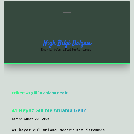
menüyü
Anasayfa
Gizlilik Politikası
aç
Yasal Uyarı
Hakkımızda
Hızlı Bilgi Dalgası
Enerji dolu bilgilerle tanış!
Etiket:
41 gülün anlamı nedir
41 Beyaz Gül Ne Anlama Gelir
Tarih: Şubat 22, 2025
41 beyaz gül Anlamı Nedir? Kız istemede