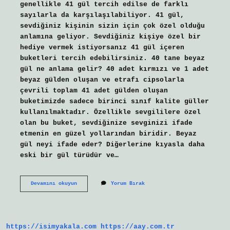
genellikle 41 gül tercih edilse de farklı
sayılarla da karşılaşılabiliyor. 41 gül,
sevdiğiniz kişinin sizin için çok özel olduğu
anlamına geliyor. Sevdiğiniz kişiye özel bir
hediye vermek istiyorsanız 41 gül içeren
buketleri tercih edebilirsiniz. 40 tane beyaz
gül ne anlama gelir? 40 adet kırmızı ve 1 adet
beyaz gülden oluşan ve etrafı cipsolarla
çevrili toplam 41 adet gülden oluşan
buketimizde sadece birinci sınıf kalite güller
kullanılmaktadır. Özellikle sevgililere özel
olan bu buket, sevdiğinize sevginizi ifade
etmenin en güzel yollarından biridir. Beyaz
gül neyi ifade eder? Diğerlerine kıyasla daha
eski bir gül türüdür ve…
41
Devamını okuyun
Yorum Bırak
Beyaz
Gül
Ne
Anlama
Gelir
https://isimyakala.com
https://aay.com.tr