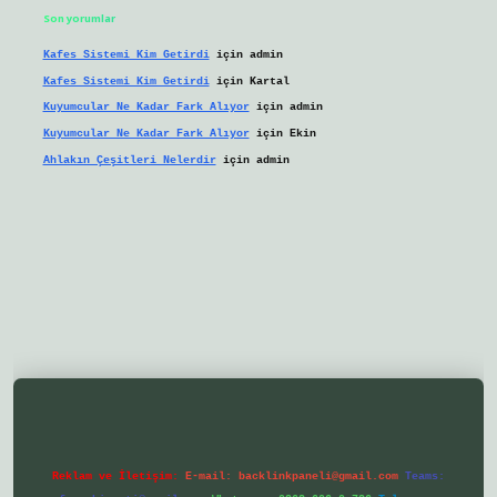
Son yorumlar
Kafes Sistemi Kim Getirdi
için
admin
Kafes Sistemi Kim Getirdi
için
Kartal
Kuyumcular Ne Kadar Fark Alıyor
için
admin
Kuyumcular Ne Kadar Fark Alıyor
için
Ekin
Ahlakın Çeşitleri Nelerdir
için
admin
/ilbetgir.net/
betexper yeni giriş
Reklam ve İletişim:
E-mail:
backlinkpaneli@gmail.com
Teams: