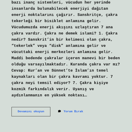
bazı inanç sistemleri, vücudun her yerinde
insanlarda bulunabilecek enerjiyi dağıtan
enerji noktalarını çağırır. Sanskritçe, çakra
tekerleği bir bisiklet anlamına gelir.
Vücudumuzda enerji akışını uzlaştıran 7 ana
çakra vardır. Çakra ne demek islami? 1. Çakra
nedir? Sanskrit’in bir kelimesi olan çakra,
“tekerlek” veya “disk” anlamına gelir ve
vücuttaki enerji merkezleri anlamına gelir.
Maddi bedende çakralar içeren manevi bir beden
olduğu varsayılmaktadır. Kuranda çakra var mı?
Cevap: Kur’an ve Sünnet’te İslam’ın temel
kaynakları olan bir çakra kavramı yoktur. 7
çakra neyi temsil ediyor? 7. Çakra kişiye
kozmik farkındalık verir. Uyanış ve
aydınlanmanın en yüksek noktası…
Çakra
Devamını okuyun
Yorum Bırak
Hangi
Dine
Mensup