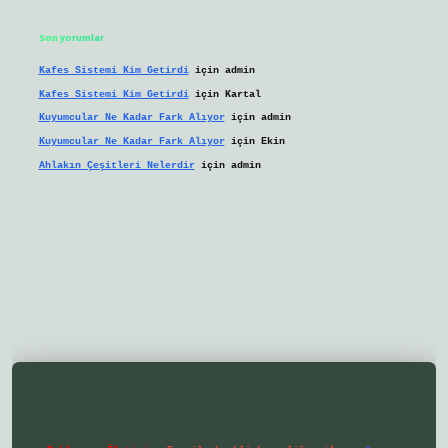
Son yorumlar
Kafes Sistemi Kim Getirdi
için
admin
Kafes Sistemi Kim Getirdi
için
Kartal
Kuyumcular Ne Kadar Fark Alıyor
için
admin
Kuyumcular Ne Kadar Fark Alıyor
için
Ekin
Ahlakın Çeşitleri Nelerdir
için
admin
lbetgir.net/
betexper yeni giriş