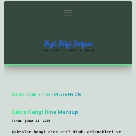
menüyü
Anasayfa
Gizlilik Politikası
aç
Yasal Uyarı
Hakkımızda
Hızlı Bilgi Dalgası
Enerji dolu bilgilerle tanış!
Etiket:
3 çakra Tıkalı Olursa Ne Olur
Çakra Hangi Dine Mensup
Tarih: Şubat 22, 2025
Çakralar hangi dine ait? Hindu gelenekleri ve