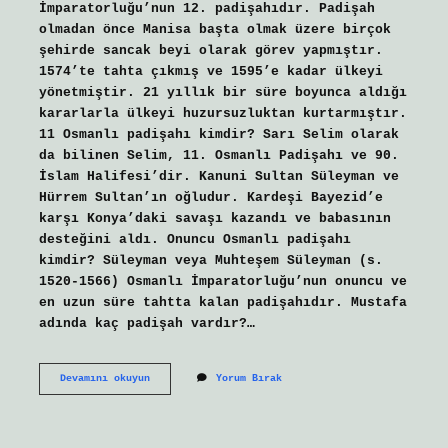
İmparatorluğu’nun 12. padişahıdır. Padişah
olmadan önce Manisa başta olmak üzere birçok
şehirde sancak beyi olarak görev yapmıştır.
1574’te tahta çıkmış ve 1595’e kadar ülkeyi
yönetmiştir. 21 yıllık bir süre boyunca aldığı
kararlarla ülkeyi huzursuzluktan kurtarmıştır.
11 Osmanlı padişahı kimdir? Sarı Selim olarak
da bilinen Selim, 11. Osmanlı Padişahı ve 90.
İslam Halifesi’dir. Kanuni Sultan Süleyman ve
Hürrem Sultan’ın oğludur. Kardeşi Bayezid’e
karşı Konya’daki savaşı kazandı ve babasının
desteğini aldı. Onuncu Osmanlı padişahı
kimdir? Süleyman veya Muhteşem Süleyman (s.
1520-1566) Osmanlı İmparatorluğu’nun onuncu ve
en uzun süre tahtta kalan padişahıdır. Mustafa
adında kaç padişah vardır?…
10
Devamını okuyun
Yorum Bırak
Padişah
Kimdir