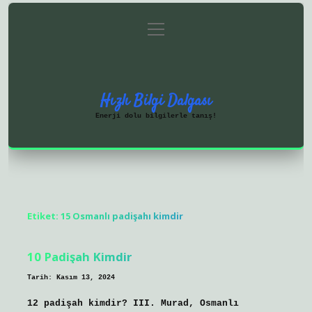
menüyü
Anasayfa
Gizlilik Politikası
aç
Yasal Uyarı
Hakkımızda
Hızlı Bilgi Dalgası
Enerji dolu bilgilerle tanış!
Etiket:
15 Osmanlı padişahı kimdir
10 Padişah Kimdir
Tarih: Kasım 13, 2024
12 padişah kimdir? III. Murad, Osmanlı