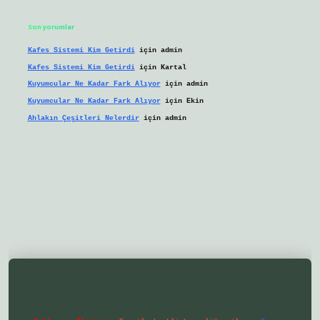
Son yorumlar
Kafes Sistemi Kim Getirdi
için
admin
Kafes Sistemi Kim Getirdi
için
Kartal
Kuyumcular Ne Kadar Fark Alıyor
için
admin
Kuyumcular Ne Kadar Fark Alıyor
için
Ekin
Ahlakın Çeşitleri Nelerdir
için
admin
lbetgir.net/
betexper yeni giriş