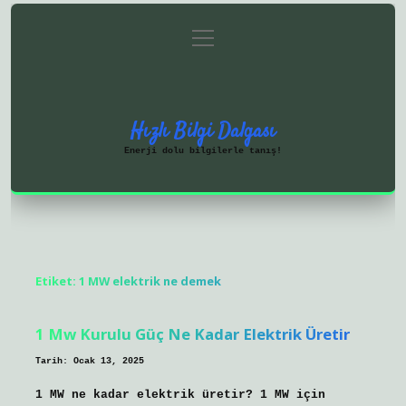
menüyü
Anasayfa
Gizlilik Politikası
aç
Yasal Uyarı
Hakkımızda
Hızlı Bilgi Dalgası
Enerji dolu bilgilerle tanış!
Etiket:
1 MW elektrik ne demek
1 Mw Kurulu Güç Ne Kadar Elektrik Üretir
Tarih: Ocak 13, 2025
1 MW ne kadar elektrik üretir? 1 MW için