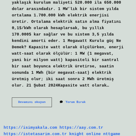
yaklaşık kurulum maliyeti 520.000 ila 650.000
dolar arasındadır. 1 MW’lık bir sistem yılda
ortalama 1.700.000 kWh elektrik enerjisi
üretir. Ortalama elektrik satın alma fiyatını
0,1$/kWh olarak hesaplarsak, bu yıllık
170.000$ kar sağlar ve bu sistem 3,5 yılda
kendini amorti eder. 1 Megawatt Kurulu güç Ne
Demek? Kapasite watt olarak ölçülürken, enerji
watt-saat olarak ölçülür: 1 MW (1 megavat,
yani bir milyon watt) kapasiteli bir santral
bir saat boyunca elektrik üretirse, saatin
sonunda 1 MWh (bir megavat-saat) elektrik
üretmiş olur; iki saat sonra 2 MWh üretmiş
olur. 21 Şubat 2024Kapasite watt olarak…
1
Devamını okuyun
Yorum Bırak
Mw
Kurulu
Güç
Ne
Kadar
https://isimyakala.com
https://aay.com.tr
Elektrik
Üretir
https://istetasarim.com.tr
knight online
nttgame