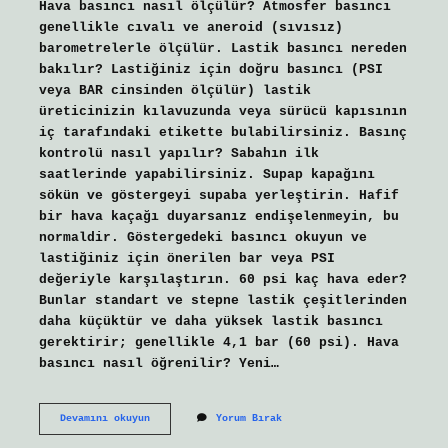
Hava basıncı nasıl ölçülür? Atmosfer basıncı
genellikle cıvalı ve aneroid (sıvısız)
barometrelerle ölçülür. Lastik basıncı nereden
bakılır? Lastiğiniz için doğru basıncı (PSI
veya BAR cinsinden ölçülür) lastik
üreticinizin kılavuzunda veya sürücü kapısının
iç tarafındaki etikette bulabilirsiniz. Basınç
kontrolü nasıl yapılır? Sabahın ilk
saatlerinde yapabilirsiniz. Supap kapağını
sökün ve göstergeyi supaba yerleştirin. Hafif
bir hava kaçağı duyarsanız endişelenmeyin, bu
normaldir. Göstergedeki basıncı okuyun ve
lastiğiniz için önerilen bar veya PSI
değeriyle karşılaştırın. 60 psi kaç hava eder?
Bunlar standart ve stepne lastik çeşitlerinden
daha küçüktür ve daha yüksek lastik basıncı
gerektirir; genellikle 4,1 bar (60 psi). Hava
basıncı nasıl öğrenilir? Yeni…
Hava
Devamını okuyun
Yorum Bırak
Basıncı
Nereden