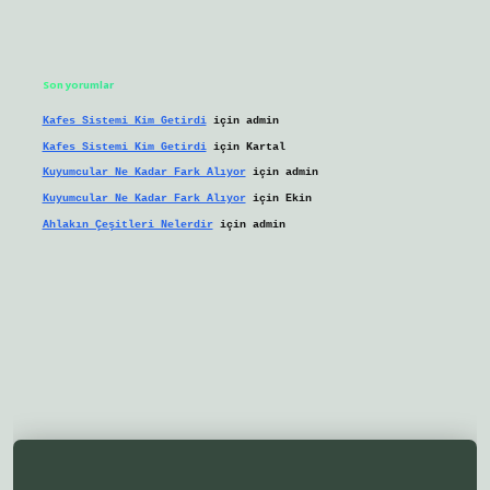
Son yorumlar
Kafes Sistemi Kim Getirdi
için
admin
Kafes Sistemi Kim Getirdi
için
Kartal
Kuyumcular Ne Kadar Fark Alıyor
için
admin
Kuyumcular Ne Kadar Fark Alıyor
için
Ekin
Ahlakın Çeşitleri Nelerdir
için
admin
lbetgir.net/
betexper yeni giriş